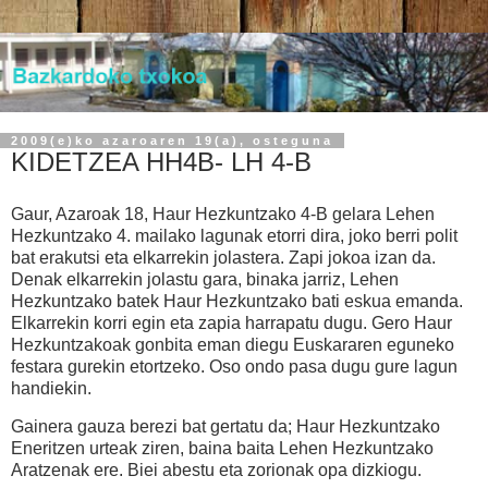
2009(e)ko azaroaren 19(a), osteguna
KIDETZEA HH4B- LH 4-B
Gaur, Azaroak 18, Haur Hezkuntzako 4-B gelara Lehen
Hezkuntzako 4. mailako lagunak etorri dira, joko berri polit
bat erakutsi eta elkarrekin jolastera. Zapi jokoa izan da.
Denak elkarrekin jolastu gara, binaka jarriz, Lehen
Hezkuntzako batek Haur Hezkuntzako bati eskua emanda.
Elkarrekin korri egin eta zapia harrapatu dugu. Gero Haur
Hezkuntzakoak gonbita eman diegu Euskararen eguneko
festara gurekin etortzeko. Oso ondo pasa dugu gure lagun
handiekin.
Gainera gauza berezi bat gertatu da; Haur Hezkuntzako
Eneritzen urteak ziren, baina baita Lehen Hezkuntzako
Aratzenak ere. Biei abestu eta zorionak opa dizkiogu.