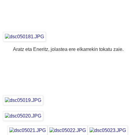
Aratz eta Eneritz, jolastea ere elkarrekin tokatu zaie.