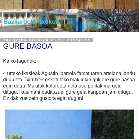
2011(e)ko urriaren 20(a), osteguna
GURE BASOA
Kaixo lagunok:
4 urteko ikasleak Agustin Ibarrola famatuaren artelana landu
dugu eta Txirritxek eskatutako makilekin guk ere gure basoa
egin dugu. Makilak koloreetan eta oso politak margotu
ditugu. Ikusi nahi badituzue, gure gela kanpoan jarri ditugu.
Ez dakizue zein gustora egin dugun!