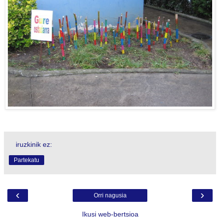
iruzkinik ez:
Partekatu
‹
›
Orri nagusia
Ikusi web-bertsioa