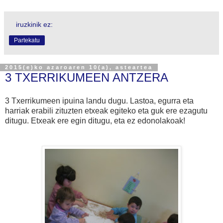
iruzkinik ez:
Partekatu
2015(e)ko azaroaren 10(a), asteartea
3 TXERRIKUMEEN ANTZERA
3 Txerrikumeen ipuina landu dugu. Lastoa, egurra eta
harriak erabili zituzten etxeak egiteko eta guk ere ezagutu
ditugu. Etxeak ere egin ditugu, eta ez edonolakoak!