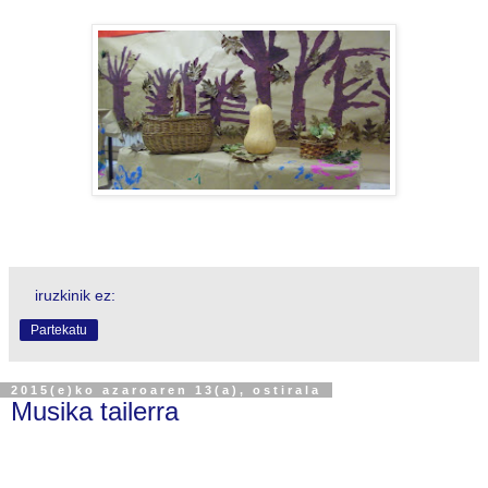
iruzkinik ez:
Partekatu
2015(e)ko azaroaren 13(a), ostirala
Musika tailerra