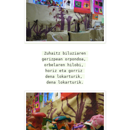
Zuhaitz biluziaren
gerizpean orpondoa,
orbelaren hilobi,
horiz eta gorriz
dena lokarturik,
dena lokarturik.