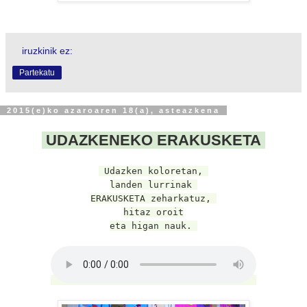
iruzkinik ez:
Partekatu
2015(e)ko azaroaren 18(a), asteazkena
UDAZKENEKO ERAKUSKETA
Udazken koloretan,
landen lurrinak
ERAKUSKETA zeharkatuz,
hitaz oroit
eta
higan nauk.