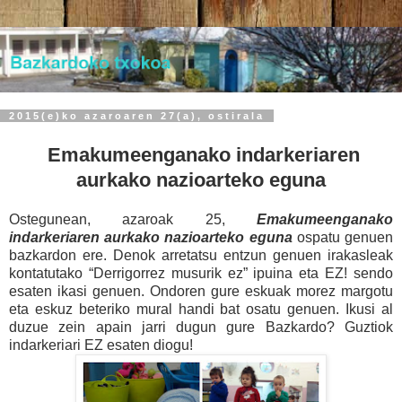
2015(e)ko azaroaren 27(a), ostirala
Emakumeenganako indarkeriaren
aurkako nazioarteko eguna
Ostegunean, azaroak 25,
Emakumeenganako
indarkeriaren aurkako nazioarteko eguna
ospatu genuen
bazkardon ere. Denok arretatsu entzun genuen irakasleak
kontatutako “Derrigorrez musurik ez” ipuina eta EZ! sendo
esaten ikasi genuen. Ondoren gure eskuak morez margotu
eta eskuz beteriko mural handi bat osatu genuen. Ikusi al
duzue zein apain jarri dugun gure Bazkardo? Guztiok
indarkeriari EZ esaten diogu!