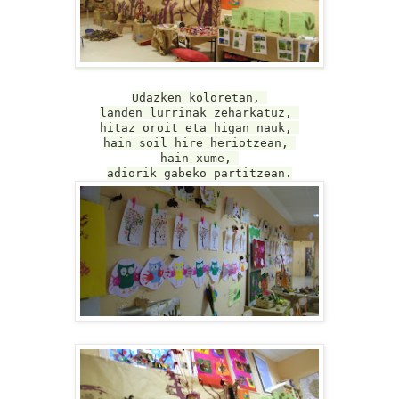
Udazken koloretan,
landen lurrinak zeharkatuz,
hitaz oroit eta higan nauk,
hain soil hire heriotzean,
hain xume,
adiorik gabeko partitzean.