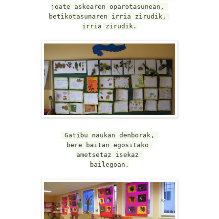
joate askearen oparotasunean,
betikotasunaren irria zirudik,
irria zirudik.
Gatibu naukan denborak,
bere baitan egositako
ametsetaz isekaz
bailegoan.