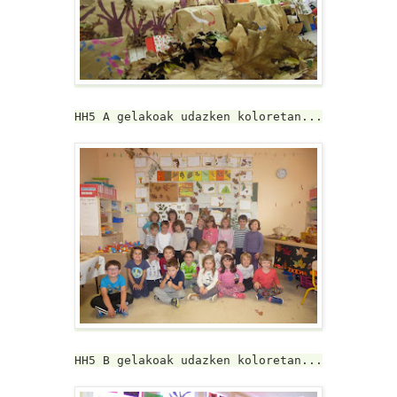
HH5 A gelakoak udazken koloretan...
HH5 B gelakoak udazken koloretan...