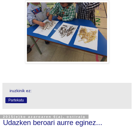
iruzkinik ez:
Partekatu
2015(e)ko azaroaren 6(a), ostirala
Udazken beroari aurre eginez...