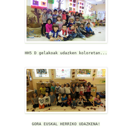
HH5 D gelakoak udazken koloretan...
GORA EUSKAL HERRIKO UDAZKENA!