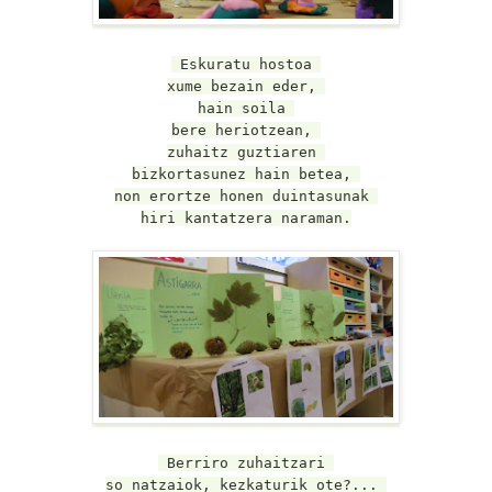
Eskuratu hostoa
xume bezain eder,
hain soila
bere heriotzean,
zuhaitz guztiaren
bizkortasunez hain betea,
non erortze honen duintasunak
hiri kantatzera naraman.
Berriro zuhaitzari
so natzaiok, kezkaturik ote?...