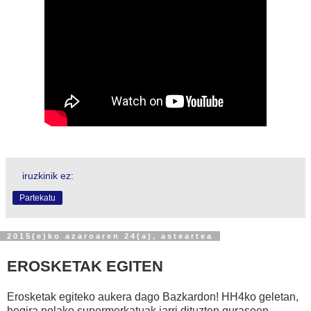
iruzkinik ez:
Partekatu
2015(e)ko azaroaren 24(a), asteartea
EROSKETAK EGITEN
Erosketak egiteko aukera dago Bazkardon! HH4ko geletan,
begira nolako supermerkatuak jarri dituzten gurasoen