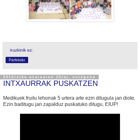
iruzkinik ez:
Partekatu
2015(e)ko azaroaren 26(a), osteguna
INTXAURRAK PUSKATZEN
Medikuek fruitu lehorrak 5 urtera arte ezin ditugula jan diote.
Ezin baditugu jan zapalduz puskatuko ditugu. EIUP!