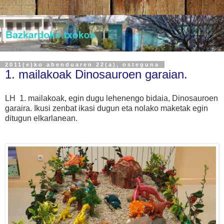
2011(e)ko abenduaren 22(a), osteguna
1. mailakoak Dinosauroen garaian.
LH 1. mailakoak, egin dugu lehenengo bidaia, Dinosauroen
garaira. Ikusi zenbat ikasi dugun eta nolako maketak egin
ditugun elkarlanean.