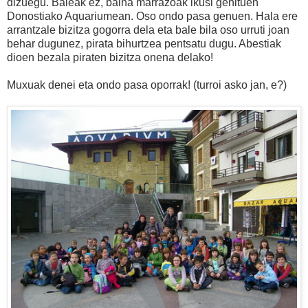
dizuegu. Baleak ez, baina marrazoak ikusi genituen
Donostiako Aquariumean. Oso ondo pasa genuen. Hala ere
arrantzale bizitza gogorra dela eta bale bila oso urruti joan
behar dugunez, pirata bihurtzea pentsatu dugu. Abestiak
dioen bezala piraten bizitza onena delako!
Muxuak denei eta ondo pasa oporrak! (turroi asko jan, e?)