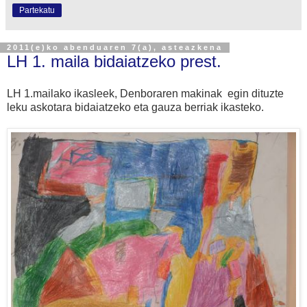
Partekatu
2011(e)ko abenduaren 7(a), asteazkena
LH 1. maila bidaiatzeko prest.
LH 1.mailako ikasleek, Denboraren makinak egin dituzte
leku askotara bidaiatzeko eta gauza berriak ikasteko.