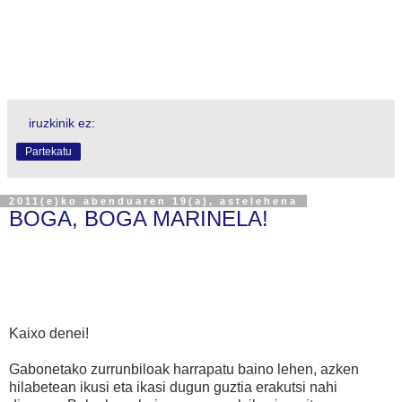
iruzkinik ez:
Partekatu
2011(e)ko abenduaren 19(a), astelehena
BOGA, BOGA MARINELA!
Kaixo denei!
Gabonetako zurrunbiloak harrapatu baino lehen, azken
hilabetean ikusi eta ikasi dugun guztia erakutsi nahi