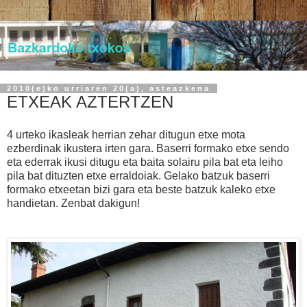
2010(e)ko urriaren 20(a), asteazkena
ETXEAK AZTERTZEN
4 urteko ikasleak herrian zehar ditugun etxe mota
ezberdinak ikustera irten gara. Baserri formako etxe sendo
eta ederrak ikusi ditugu eta baita solairu pila bat eta leiho
pila bat dituzten etxe erraldoiak. Gelako batzuk baserri
formako etxeetan bizi gara eta beste batzuk kaleko etxe
handietan. Zenbat dakigun!