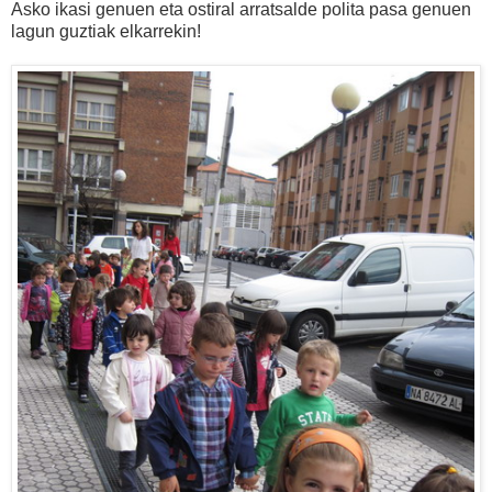
Asko ikasi genuen eta ostiral arratsalde polita pasa genuen
lagun guztiak elkarrekin!