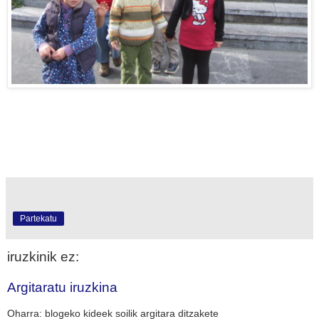
Partekatu
iruzkinik ez:
Argitaratu iruzkina
Oharra: blogeko kideek soilik argitara ditzakete