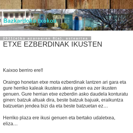
2011(e)ko azaroaren 8(a), asteartea
ETXE EZBERDINAK IKUSTEN
Kaixoo berriro ere!!
Oraingo honetan etxe mota ezberdinak lantzen ari gara eta
gure herriko kaleak ikustera atera ginen ea zer ikusten
genuen. Gure herrian etxe ezberdin asko daudela konturatu
ginen: batzuk altuak dira, beste batzuk bajuak, eraikuntza
batzuetan jendea bizi da eta beste batzuetan ez…
Herriko plaza ere ikusi genuen eta bertako udaletxea,
eliza…