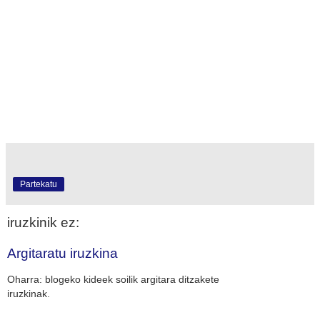
Partekatu
iruzkinik ez:
Argitaratu iruzkina
Oharra: blogeko kideek soilik argitara ditzakete
iruzkinak.