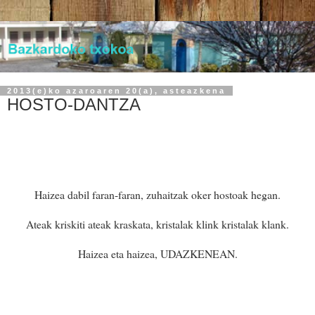
2013(e)ko azaroaren 20(a), asteazkena
HOSTO-DANTZA
Haizea dabil faran-faran, zuhaitzak oker hostoak hegan.
Ateak kriskiti ateak kraskata, kristalak klink kristalak klank.
Haizea eta haizea, UDAZKENEAN.