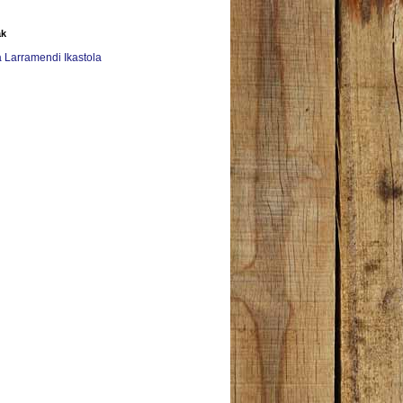
ak
a Larramendi Ikastola