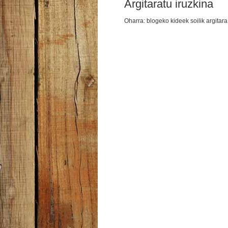
Argitaratu iruzkina
Oharra: blogeko kideek soilik argitara