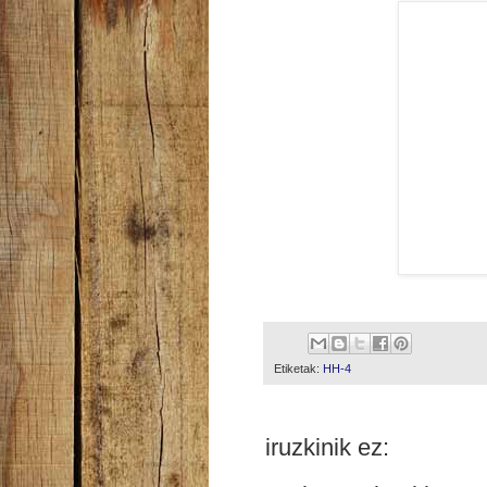
Etiketak:
HH-4
iruzkinik ez: