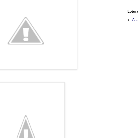
Lotur
Ait