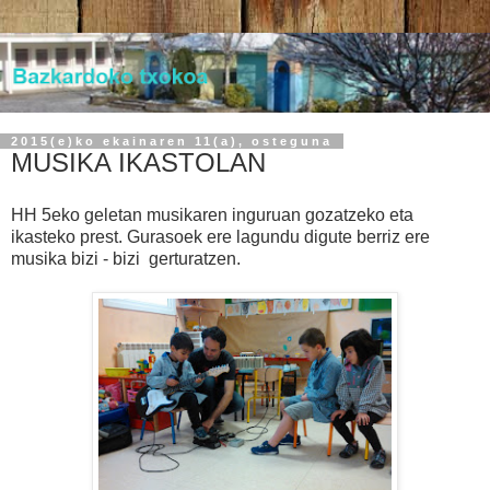
2015(e)ko ekainaren 11(a), osteguna
MUSIKA IKASTOLAN
HH 5eko geletan musikaren inguruan gozatzeko eta
ikasteko prest. Gurasoek ere lagundu digute berriz ere
musika bizi - bizi gerturatzen.