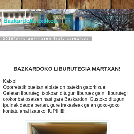
2016(e)ko apirilaren 5(a), asteartea
BAZKARDOKO LIBURUTEGIA MARTXAN!
Kaixo!
Oporretatik bueltan albiste on batekin gatorkizue!
Geletan liburutegi txokoan ditugun liburuez gain, liburutegi
orokor bat osatzen hasi gara Bazkardon. Gustoko ditugun
ipuinak daude bertan, gure irakasleak gelan goxo-goxo
kontatu ahal izateko. IUPIIII!!!!