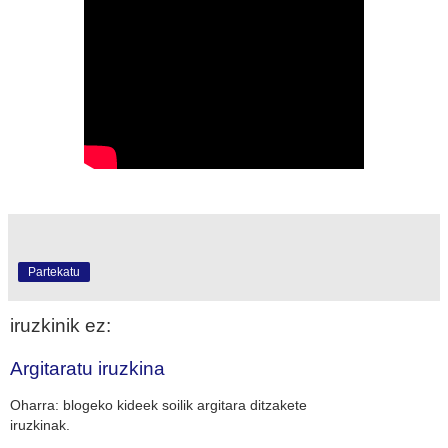
Partekatu
iruzkinik ez:
Argitaratu iruzkina
Oharra: blogeko kideek soilik argitara ditzakete
iruzkinak.