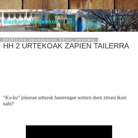
2016(e)ko abenduaren 23(a), ostirala
HH 2 URTEKOAK ZAPIEN TAILERRA
“Ku-ku” jolasean aritzeak haurrengan sortzen duen zirrara ikusi
nahi?