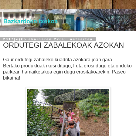
2017(e)ko ekainaren 27(a), asteartea
ORDUTEGI ZABALEKOAK AZOKAN
Gaur ordutegi zabaleko kuadrila azokara joan gara.
Bertako produktuak ikusi ditugu, fruta erosi dugu eta ondoko
parkean hamaiketakoa egin dugu erositakoarekin. Paseo
bikaina!