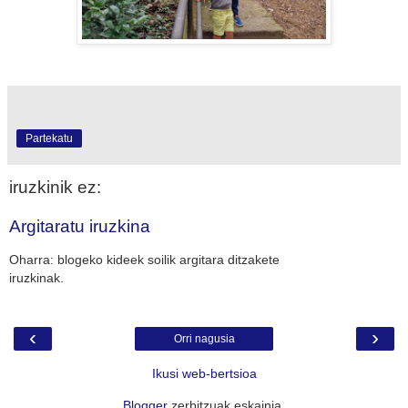
Partekatu
iruzkinik ez:
Argitaratu iruzkina
Oharra: blogeko kideek soilik argitara ditzakete
iruzkinak.
‹
›
Orri nagusia
Ikusi web-bertsioa
Blogger
zerbitzuak eskainia.