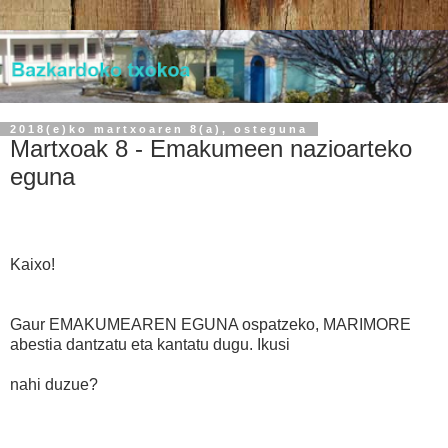
2018(e)ko martxoaren 8(a), osteguna
Martxoak 8 - Emakumeen nazioarteko
eguna
Kaixo!
Gaur EMAKUMEAREN EGUNA ospatzeko, MARIMORE
abestia dantzatu eta kantatu dugu. Ikusi
nahi duzue?