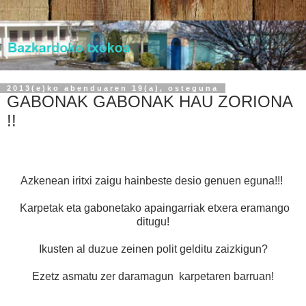
2013(e)ko abenduaren 19(a), osteguna
GABONAK GABONAK HAU ZORIONA
!!
Azkenean iritxi zaigu hainbeste desio genuen eguna!!!
Karpetak eta gabonetako apaingarriak etxera eramango
ditugu!
Ikusten al duzue zeinen polit gelditu zaizkigun?
Ezetz asmatu zer daramagun karpetaren barruan!