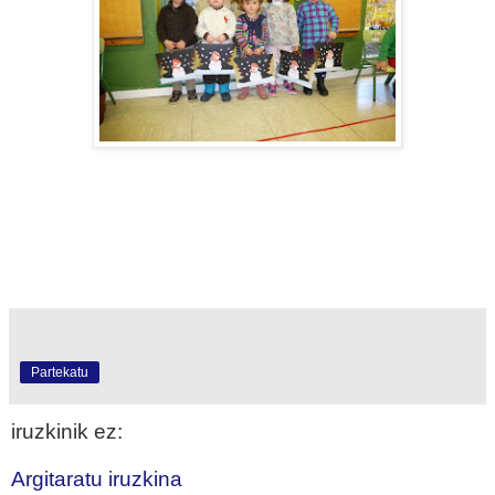
Partekatu
iruzkinik ez:
Argitaratu iruzkina