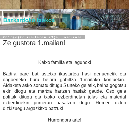
2016(e)ko irailaren 23(a), ostirala
Ze gustora 1.mailan!
Kaixo familia eta lagunok!
Badira pare bat astetxo ikasturtea hasi genuenetik eta
dagoeneko buru belarri gabiltza 1.mailako kontuekin.
Aldaketa asko somatu ditugu 5 urteko gelatik, baina gogotsu
ekin diogu eta martxa hartzen hasiak gaude. Oso gela
politak ditugu eta txoko ezberdinetan jolas eta material
ezberdinekin primeran pasatzen dugu. Hemen uzten
dizkizuegu argazkitxo batzuk!
Hurrengora arte!