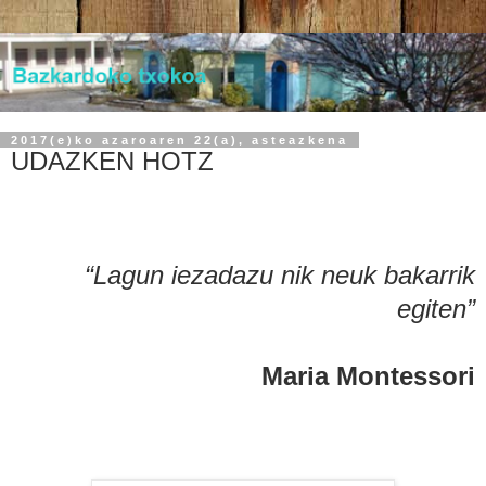
2017(e)ko azaroaren 22(a), asteazkena
UDAZKEN HOTZ
“Lagun iezadazu nik neuk bakarrik
egiten”
Maria Montessori